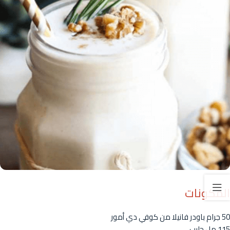
المكونات
50 جرام باودر فانيلا من كوفي دي أمور
115 مل حليب