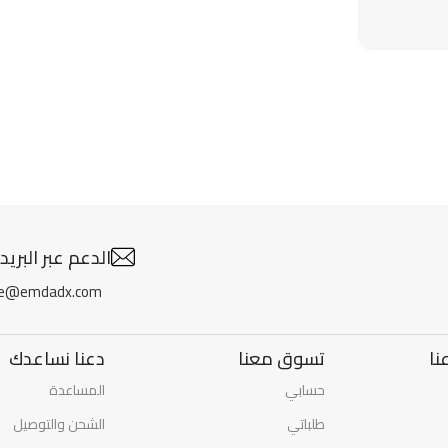
الدعم عبر البريد
re@emdadx.com
نا
تسوق معنا
دعنا نساعدك
حسابي
المساعدة
طلباتي
الشحن والتوصيل