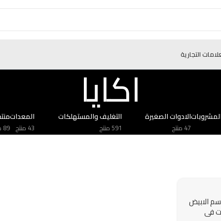
علامات التجارية
اكايا
لمشروبات
الادوات الصغيرة
التغليف والمستهلكات
المعدات
منتج
47 منتج
591 منتج
43 منتج
89 منتج
مسم الابيض
10 حبات في