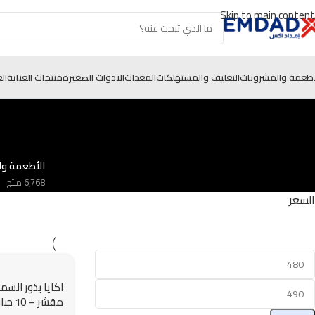
Skip to main content
أطعمة والمشروبات
التغليف والمستهلكات
المعدات
الادوات الصغيرة
منتجات العناية
ال
الأطعمة وا
6٬768 منتج
السعر
اكايا بذور الس
مقشر – 