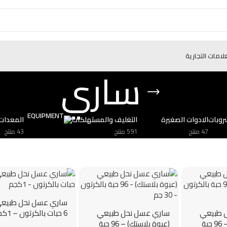
علامات التجارية
ساري
روبات
الادوات الصغيرة
التغليف والمستهلكات
المعدات
47 منتج
591 منتج
43 منتج
ساري عسل نحل طبيع
 طبيعي
ساري عسل نحل طبيعي
6 حبات بالكرتون – 1كجم
(عبوة بلاستك) – 96 حبة
(عبوة بلاستك) – 96 حبة