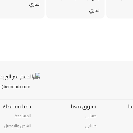
ساري
بالكرتون – 30 جم
ساري
الدعم عبر البريد
re@emdadx.com
نا
تسوق معنا
دعنا نساعدك
حسابي
المساعدة
طلباتي
الشحن والتوصيل