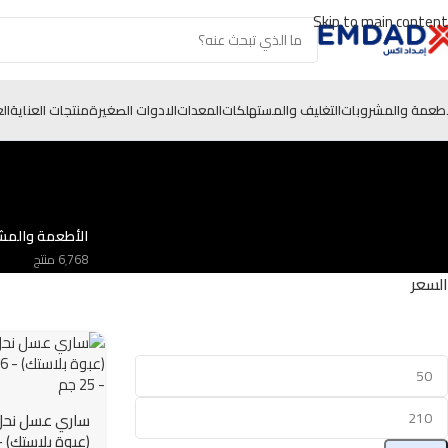
Skip to main content
أطعمة والمشروبات
التغليف والمستهلكات
المعدات
الادوات الصغيرة
منتجات العناية
ال
الأطعمة والمش
6٬768 منتج
السعر
ساري عسل نحل