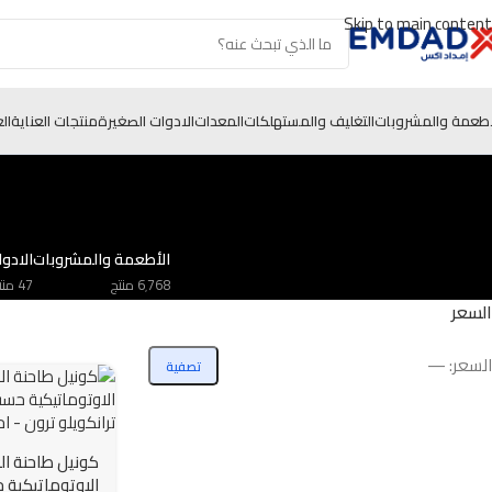
Skip to main content
أطعمة والمشروبات
التغليف والمستهلكات
المعدات
الادوات الصغيرة
منتجات العناية
ال
الأطعمة والمشروبات
الادو
6٬768 منتج
47 منتج
السعر
السعر:
—
تصفية
كونيل طاحنة ا
الاوتوماتيكية 