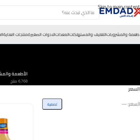
Skip to main content
أطعمة والمشروبات
التغليف والمستهلكات
المعدات
الادوات الصغيرة
منتجات العناية
ال
الأطعمة والمش
6٬768 منتج
السعر
السعر:
—
تصفية