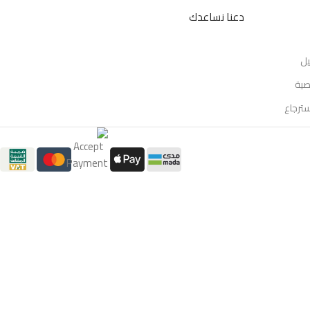
دعنا نساعدك
يل
صية
سترجاع