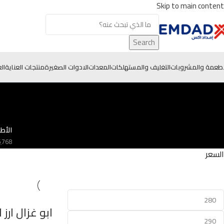
Skip to main content
Search
أطعمة والمشروبات
التغليف والمستهلكات
المعدات
الادوات الصغيرة
منتجات العناية
ال
الأط
6٬768 من
السعر
ابو غزال ارز 