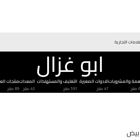
علامات التجارية
ابو غزال
عمة والمشروبات
الادوات الصغيرة
التغليف والمستهلكات
المعدات
منتجات العن
تج
47 منتج
591 منتج
43 منتج
89 منتج
ابيض