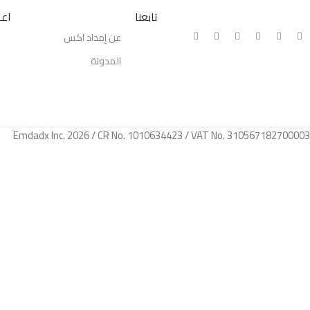
تابعنا
اعر
عن إمداد اكس
المدونة
Emdadx Inc. 2026 / CR No. 1010634423 / VAT No. 310567182700003