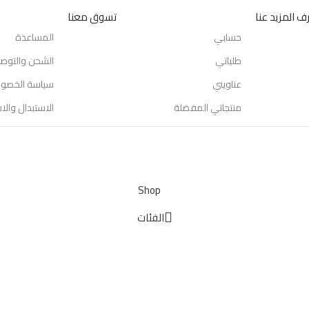
ف المزيد عنا
تسوق معنا
حسابي
المساعدة
طلباتي
الشحن والتوص
عناويني
سياسة الخصو
منتجاتي المفضلة
الاستبدال والا
Shop
الفئات
عربة التسوق
حسابي
Cart