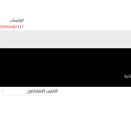
الوتساب
0590480337
اية