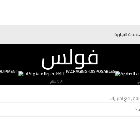
علامات التجارية
فولس
ات الصغيرة
التغليف والمستهلكات
591 منتج
وافق مع اختيارك.