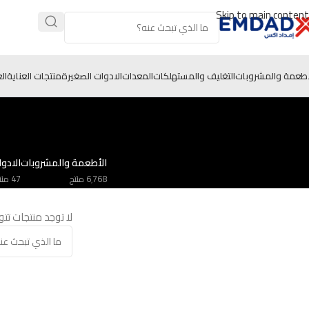
Skip to main content
أطعمة والمشروبات
التغليف والمستهلكات
المعدات
الادوات الصغيرة
منتجات العناية
ال
الأطعمة والمشروبات
الادو
6٬768 منتج
47 منتج
لا توجد منتجات تت