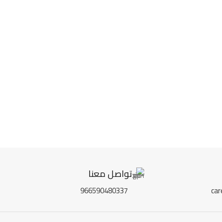
تواصل معنا
966590480337
ca