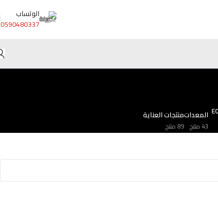
الوتساب
0590480337
المعدات
منتجات العناية
43 منتج
89 منتج